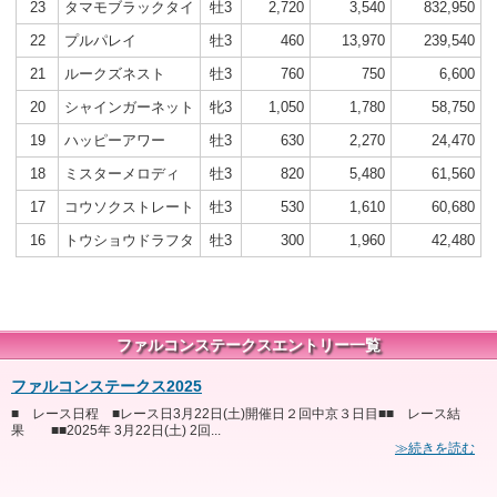
23
タマモブラックタイ
牡3
2,720
3,540
832,950
22
プルパレイ
牡3
460
13,970
239,540
21
ルークズネスト
牡3
760
750
6,600
20
シャインガーネット
牝3
1,050
1,780
58,750
19
ハッピーアワー
牡3
630
2,270
24,470
18
ミスターメロディ
牡3
820
5,480
61,560
17
コウソクストレート
牡3
530
1,610
60,680
16
トウショウドラフタ
牡3
300
1,960
42,480
ファルコンステークスエントリー一覧
ファルコンステークス2025
■ レース日程 ■レース日3月22日(土)開催日２回中京３日目■■ レース結
果 ■■2025年 3月22日(土) 2回...
≫続きを読む