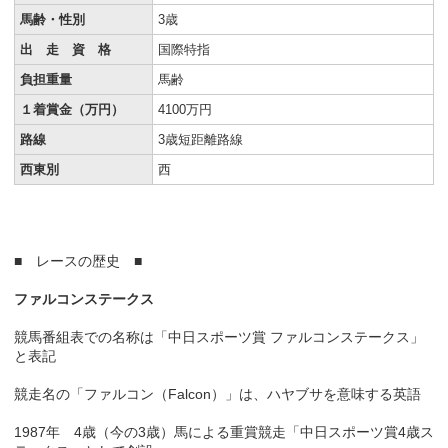
馬齢・性別
3歳
出 走 資 格
国際特指
負担重量
馬齢
１着賞金（万円）
4100万円
路線
3歳短距離路線
西東別
西
■ レースの歴史 ■
ファルコンステークス
競馬番組表での名称は「中日スポーツ賞 ファルコンステークス」
と表記
競走名の「ファルコン（Falcon）」は、ハヤブサを意味する英語
1987年 4歳（今の3歳）馬による重賞競走「中日スポーツ賞4歳ス