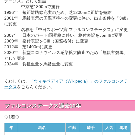
テークス」として創設
中京芝1800mで施行
1996年 短距離路線充実のため、芝1200mに距離を短縮
2001年 馬齢表示の国際基準への変更に伴い、出走条件を「3歳」
に変更
名称を「中日スポーツ賞 ファルコンステークス」に変更
2007年 日本のパートI国昇格に伴い、格付表記をJpnIIIに変更
2009年 格付表記をGIII（国際格付）に変更
2012年 芝1400mに変更
2020年 新型コロナウイルス感染拡大防止のため「無観客競馬」
として実施
2024年 負担重量を馬齢重量に変更
くわしくは、
「ウィキペディア（Wikipedia）」のファルコンステ
ークス
をごらんください。
ファルコンステークス過去10年
◇1着◇
年
馬名
性齢
騎手
人気
馬場