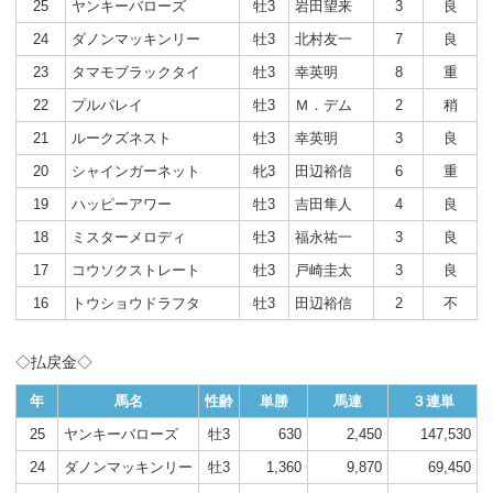
25
ヤンキーバローズ
牡3
岩田望来
3
良
24
ダノンマッキンリー
牡3
北村友一
7
良
23
タマモブラックタイ
牡3
幸英明
8
重
22
プルパレイ
牡3
Ｍ．デム
2
稍
21
ルークズネスト
牡3
幸英明
3
良
20
シャインガーネット
牝3
田辺裕信
6
重
19
ハッピーアワー
牡3
吉田隼人
4
良
18
ミスターメロディ
牡3
福永祐一
3
良
17
コウソクストレート
牡3
戸崎圭太
3
良
16
トウショウドラフタ
牡3
田辺裕信
2
不
◇払戻金◇
年
馬名
性齢
単勝
馬連
３連単
25
ヤンキーバローズ
牡3
630
2,450
147,530
24
ダノンマッキンリー
牡3
1,360
9,870
69,450