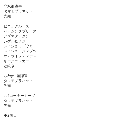
◇水郷障害
タマモプラネット
先頭
ピエナクルーズ
パッシングブリーズ
アズマタックン
シゲルヒノクニ
メイショウゴウキ
メイショウタンヅツ
サムライフォンテン
キークラッカー
と続き
◇3号生垣障害
タマモプラネット
先頭
◇4コーナーカーブ
タマモプラネット
先頭
◆2周目