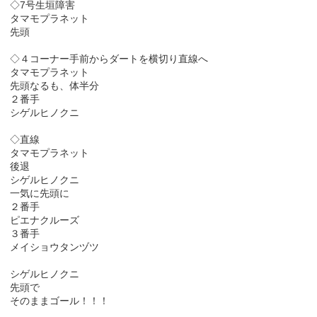
◇7号生垣障害
タマモプラネット
先頭
◇４コーナー手前からダートを横切り直線へ
タマモプラネット
先頭なるも、体半分
２番手
シゲルヒノクニ
◇直線
タマモプラネット
後退
シゲルヒノクニ
一気に先頭に
２番手
ピエナクルーズ
３番手
メイショウタンヅツ
シゲルヒノクニ
先頭で
そのままゴール！！！