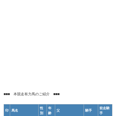
■■■ 本競走有力馬のご紹介 ■■■
性
年
前走騎
印
馬名
父
騎手
別
齢
手