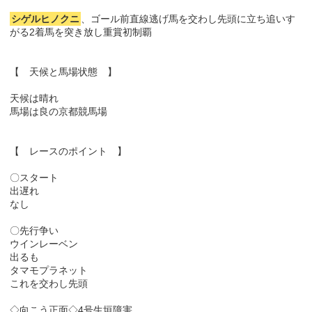
シゲルヒノクニ
、ゴール前直線逃げ馬を交わし先頭に立ち追いす
がる2着馬を突き放し重賞初制覇
【 天候と馬場状態 】
天候は晴れ
馬場は良の京都競馬場
【 レースのポイント 】
〇スタート
出遅れ
なし
〇先行争い
ウインレーベン
出るも
タマモプラネット
これを交わし先頭
◇向こう正面◇4号生垣障害