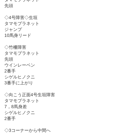
先頭
◇4号障害◇生垣
タマモプラネット
ジャンプ
10馬身リード
◇竹柵障害
タマモプラネット
先頭
ウインレーベン
2番手
シゲルヒノクニ
3番手に上がり
◇向こう正面4号生垣障害
タマモプラネット
7，8馬身差
シゲルヒノクニ
2番手
◇3コーナーから中間へ