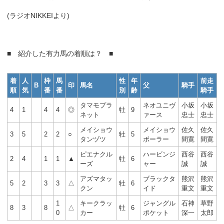
(ラジオNIKKEIより)
■ 紹介した有力馬の着順は？ ■
着
人
枠
馬
性
年
前走
B
印
馬名
父
騎手
順
気
番
番
別
齢
騎手
タマモプラ
ネオユニヴ
小坂
小坂
4
1
4
4
◎
牡
9
ネット
ァース
忠士
忠士
メイショウ
メイショウ
佐久
佐久
3
5
2
2
○
牡
5
タンヅツ
ボーラー
間寛
間寛
ピエナクル
ハービンジ
西谷
西谷
2
4
1
1
▲
牡
6
ーズ
ャー
誠
誠
アズマタッ
ブラックタ
熊沢
熊沢
5
2
3
3
△
牡
6
クン
イド
重文
重文
1
キークラッ
ジャングル
石神
草野
8
3
8
△
牡
6
0
カー
ポケット
深一
太郎