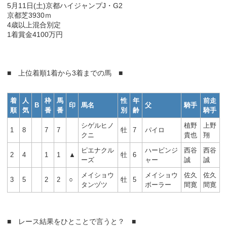
5月11日(土)京都ハイジャンプJ・G2
京都芝3930ｍ
4歳以上混合別定
1着賞金4100万円
■ 上位着順1着から3着までの馬 ■
着
人
枠
馬
性
年
前走
B
印
馬名
父
騎手
順
気
番
番
別
齢
騎手
シゲルヒノ
植野
上野
1
8
7
7
牡
7
パイロ
クニ
貴也
翔
ピエナクル
ハービンジ
西谷
西谷
2
4
1
1
▲
牡
6
ーズ
ャー
誠
誠
メイショウ
メイショウ
佐久
佐久
3
5
2
2
○
牡
5
タンヅツ
ボーラー
間寛
間寛
■ レース結果をひとことで言うと？ ■