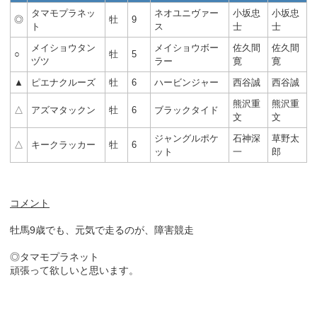
タマモプラネッ
ネオユニヴァー
小坂忠
小坂忠
◎
牡
9
ト
ス
士
士
メイショウタン
メイショウボー
佐久間
佐久間
○
牡
5
ヅツ
ラー
寛
寛
▲
ピエナクルーズ
牡
6
ハービンジャー
西谷誠
西谷誠
熊沢重
熊沢重
△
アズマタックン
牡
6
ブラックタイド
文
文
ジャングルポケ
石神深
草野太
△
キークラッカー
牡
6
ット
一
郎
コメント
牡馬9歳でも、元気で走るのが、障害競走
◎タマモプラネット
頑張って欲しいと思います。