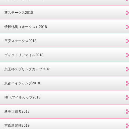
葵ステークス2018
優駿牝馬（オークス）2018
平安ステークス2018
ヴィクトリアマイル2018
京王杯スプリングカップ2018
京都ハイジャンプ2018
NHKマイルカップ2018
新潟大賞典2018
京都新聞杯2018