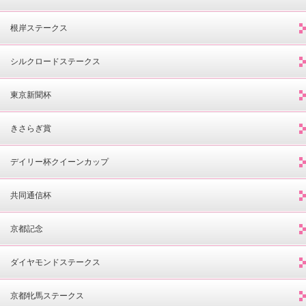
根岸ステークス
シルクロードステークス
東京新聞杯
きさらぎ賞
デイリー杯クイーンカップ
共同通信杯
京都記念
ダイヤモンドステークス
京都牝馬ステークス