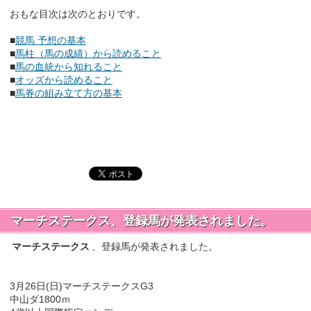
おもな目次は次のとおりです。
■
競馬 予想の基本
■
馬柱（馬の成績）から読めること
■
馬の血統から知れること
■
オッズから読めること
■
馬券の組み立て方の基本
マーチステークス、登録馬が発表されました。
マーチステークス
、登録馬が発表されました。
3月26日(日)マーチステークスG3
中山ダ1800ｍ