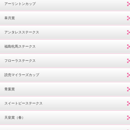
アーリントンカップ
皐月賞
アンタレスステークス
福島牝馬ステークス
フローラステークス
読売マイラーズカップ
青葉賞
スイートピーステークス
天皇賞（春）