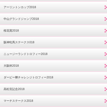
アーリントンカップ2018
中山グランドジャンプ2018
桜花賞2018
阪神牝馬ステークス018
ニュージーランドトロフィー2018
大阪杯2018
ダービー卿チャレンジトロフィー2018
高松宮記念2018
マーチステークス2018