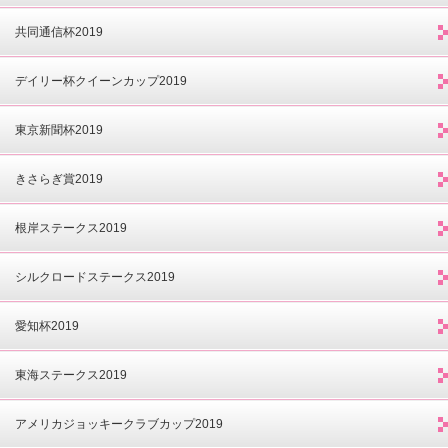
共同通信杯2019
デイリー杯クイーンカップ2019
東京新聞杯2019
きさらぎ賞2019
根岸ステークス2019
シルクロードステークス2019
愛知杯2019
東海ステークス2019
アメリカジョッキークラブカップ2019