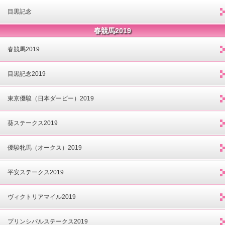
目黒記念
春競馬2019
春競馬2019
目黒記念2019
東京優駿（日本ダービー）2019
葵ステークス2019
優駿牝馬（オークス）2019
平安ステークス2019
ヴィクトリアマイル2019
プリンシパルステークス2019