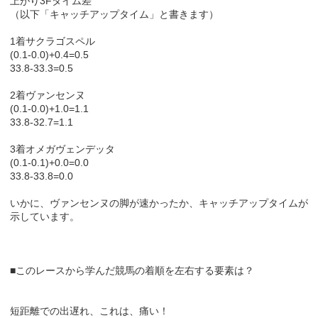
上がり3Fタイム差
（以下「キャッチアップタイム」と書きます）
1着サクラゴスペル
(0.1-0.0)+0.4=0.5
33.8-33.3=0.5
2着ヴァンセンヌ
(0.1-0.0)+1.0=1.1
33.8-32.7=1.1
3着オメガヴェンデッタ
(0.1-0.1)+0.0=0.0
33.8-33.8=0.0
いかに、ヴァンセンヌの脚が速かったか、キャッチアップタイムが
示しています。
■このレースから学んだ競馬の着順を左右する要素は？
短距離での出遅れ、これは、痛い！