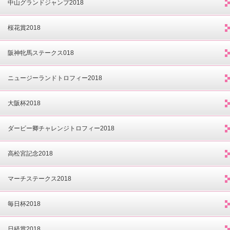
中山グランドジャンプ2018
桜花賞2018
阪神牝馬ステークス018
ニュージーランドトロフィー2018
大阪杯2018
ダービー卿チャレンジトロフィー2018
高松宮記念2018
マーチステークス2018
毎日杯2018
日経賞2018