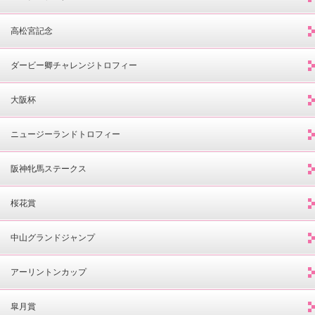
高松宮記念
ダービー卿チャレンジトロフィー
大阪杯
ニュージーランドトロフィー
阪神牝馬ステークス
桜花賞
中山グランドジャンプ
アーリントンカップ
皐月賞