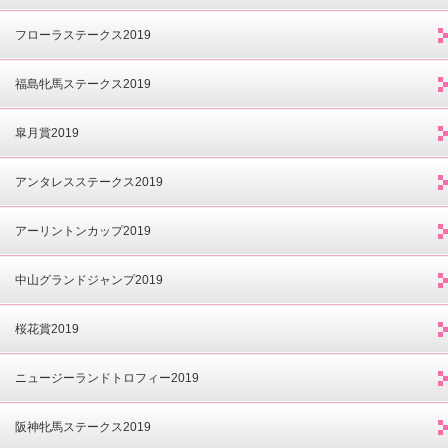
フローラステークス2019
福島牝馬ステークス2019
皐月賞2019
アンタレスステークス2019
アーリントンカップ2019
中山グランドジャンプ2019
桜花賞2019
ニュージーランドトロフィー2019
阪神牝馬ステークス2019