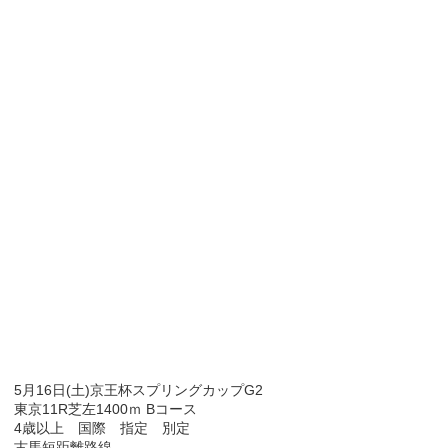
5月16日(土)京王杯スプリングカップG2
東京11R芝左1400ｍ Bコース
4歳以上 国際 指定 別定
古馬短距離路線