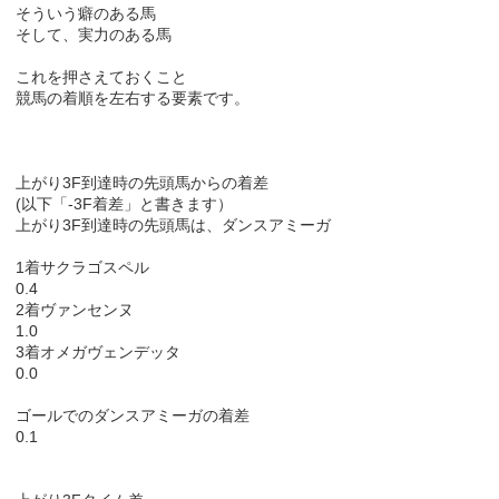
そういう癖のある馬
そして、実力のある馬
これを押さえておくこと
競馬の着順を左右する要素です。
上がり3F到達時の先頭馬からの着差
(以下「-3F着差」と書きます）
上がり3F到達時の先頭馬は、ダンスアミーガ
1着サクラゴスペル
0.4
2着ヴァンセンヌ
1.0
3着オメガヴェンデッタ
0.0
ゴールでのダンスアミーガの着差
0.1