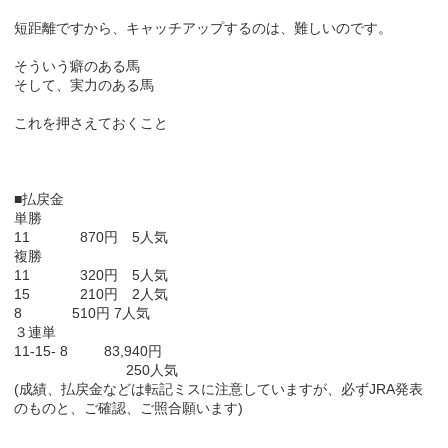
短距離ですから、キャッチアップするのは、難しいのです。
そういう癖のある馬
そして、実力のある馬
これを押さえておくこと
■払戻金
単勝
11 870円 5人気
複勝
11 320円 5人気
15 210円 2人気
8 510円 7人気
３連単
11-15- 8 83,940円
250人気
(成績、払戻金などは転記ミスに注意していますが、必ずJRA発表
のものと、ご確認、ご照合願います)