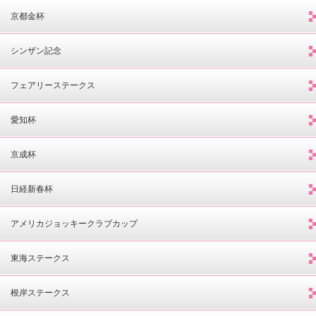
京都金杯
シンザン記念
フェアリーステークス
愛知杯
京成杯
日経新春杯
アメリカジョッキークラブカップ
東海ステークス
根岸ステークス