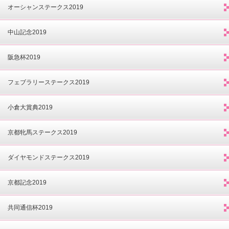
オーシャンステークス2019
中山記念2019
阪急杯2019
フェブラリーステークス2019
小倉大賞典2019
京都牝馬ステークス2019
ダイヤモンドステークス2019
京都記念2019
共同通信杯2019