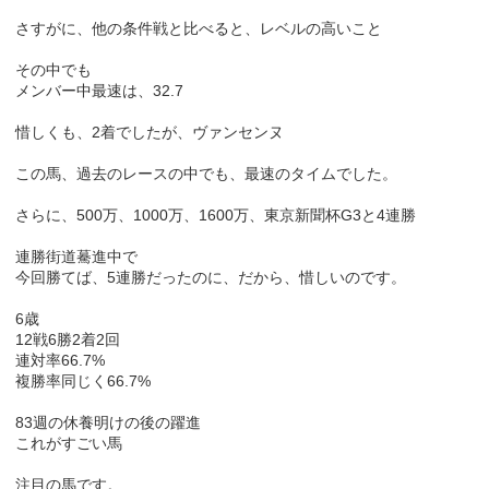
さすがに、他の条件戦と比べると、レベルの高いこと
その中でも
メンバー中最速は、32.7
惜しくも、2着でしたが、ヴァンセンヌ
この馬、過去のレースの中でも、最速のタイムでした。
さらに、500万、1000万、1600万、東京新聞杯G3と4連勝
連勝街道驀進中で
今回勝てば、5連勝だったのに、だから、惜しいのです。
6歳
12戦6勝2着2回
連対率66.7%
複勝率同じく66.7%
83週の休養明けの後の躍進
これがすごい馬
注目の馬です。