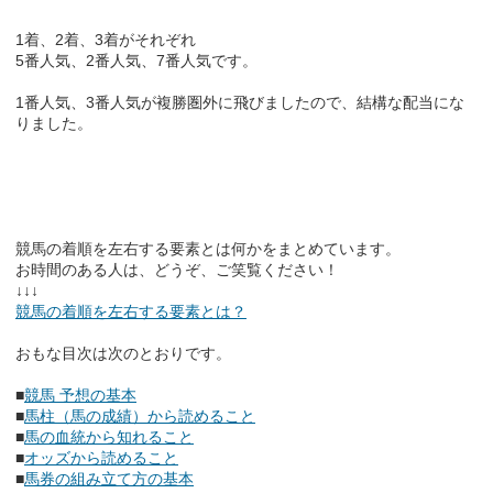
1着、2着、3着がそれぞれ
5番人気、2番人気、7番人気です。
1番人気、3番人気が複勝圏外に飛びましたので、結構な配当にな
りました。
競馬の着順を左右する要素とは何かをまとめています。
お時間のある人は、どうぞ、ご笑覧ください！
↓↓↓
競馬の着順を左右する要素とは？
おもな目次は次のとおりです。
■
競馬 予想の基本
■
馬柱（馬の成績）から読めること
■
馬の血統から知れること
■
オッズから読めること
■
馬券の組み立て方の基本