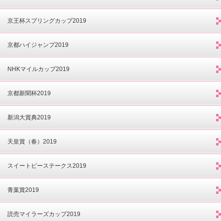
京王杯スプリングカップ2019
京都ハイジャンプ2019
NHKマイルカップ2019
京都新聞杯2019
新潟大賞典2019
天皇賞（春）2019
スイートピーステークス2019
青葉賞2019
読売マイラーズカップ2019