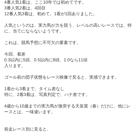
4番人気1着は、ここ10年では初めてです。
3番人気2着は、4回目
12番人気3着は、初めて。1着が1回ありました。
人気というのは、実力馬が力を競う、レベルの高いレースでは、特
に、当てにならないようです。
これは、競馬予想に不可欠の要素です。
今回、着差
0.3以内に5頭、0.5以内に8頭、1.0なら11頭
入ります。
ゴール前の団子状態をレース映像で見ると、実感できます。
1着から3着まで、タイム差なし
特に、2着3着は、写真判定で、ハナ差です。
4歳から10歳までの実力馬が激突する天皇賞（春）だけに、他にレ
ースとは、一味違います。
前走レース別に見ると、