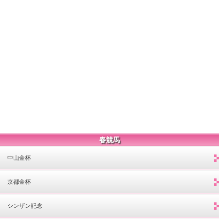
春競馬
中山金杯
京都金杯
シンザン記念