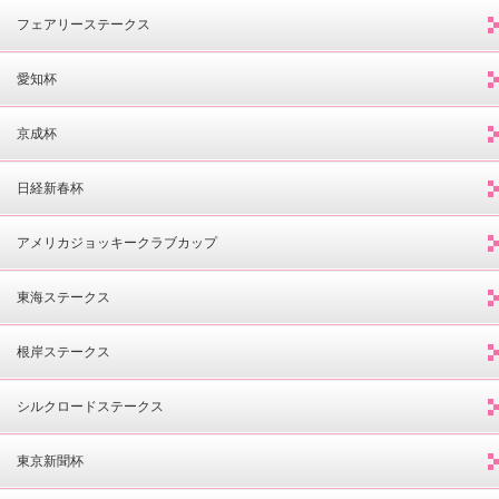
フェアリーステークス
愛知杯
京成杯
日経新春杯
アメリカジョッキークラブカップ
東海ステークス
根岸ステークス
シルクロードステークス
東京新聞杯