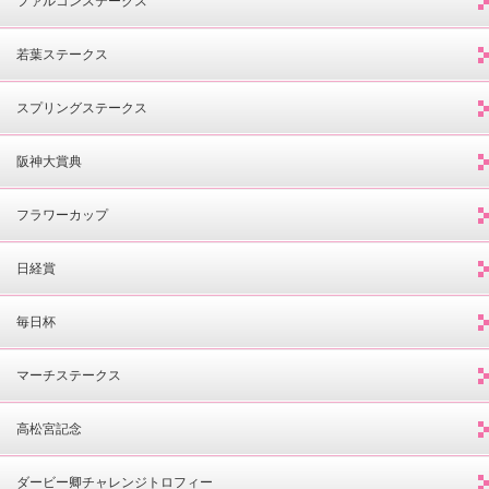
ファルコンステークス
若葉ステークス
スプリングステークス
阪神大賞典
フラワーカップ
日経賞
毎日杯
マーチステークス
高松宮記念
ダービー卿チャレンジトロフィー