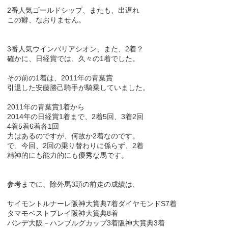
2番人気ゴールドシップ、またも、出遅れ
この癖、なおりません。
3番人気ウインバリアシオン、また、2着？
確かに、日経賞では、久々の1着でした。
その前の1着は、2011年の青葉賞
引退した安藤勝己騎手が騎乗していました。
2011年の青葉賞1着から
2014年の日経賞1着まで、2着5回、3着2回
4着5着6着各1回
力はあるのですが、何故か2着なのです。
で、今回、2回の乗り替わりに係らず、2着
精神的にも能力的にも優秀な馬です。
参考までに、除外馬3頭の前走の成績は、
サイモントルナーレ阪神大賞典7着ダイヤモンドS7着
タマモベストプレイ阪神大賞典8着
バンデ大阪－ハンブルグカップ3着阪神大賞典3着