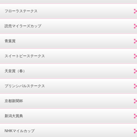
フローラステークス
読売マイラーズカップ
青葉賞
スイートピーステークス
天皇賞（春）
プリンシパルステークス
京都新聞杯
新潟大賞典
NHKマイルカップ