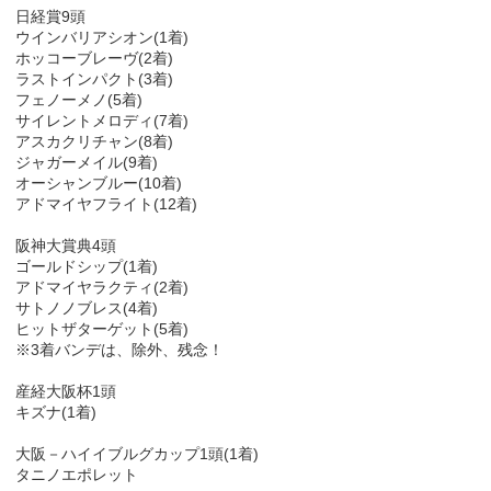
日経賞9頭
ウインバリアシオン(1着)
ホッコーブレーヴ(2着)
ラストインパクト(3着)
フェノーメノ(5着)
サイレントメロディ(7着)
アスカクリチャン(8着)
ジャガーメイル(9着)
オーシャンブルー(10着)
アドマイヤフライト(12着)
阪神大賞典4頭
ゴールドシップ(1着)
アドマイヤラクティ(2着)
サトノノブレス(4着)
ヒットザターゲット(5着)
※3着バンデは、除外、残念！
産経大阪杯1頭
キズナ(1着)
大阪－ハイイブルグカップ1頭(1着)
タニノエポレット