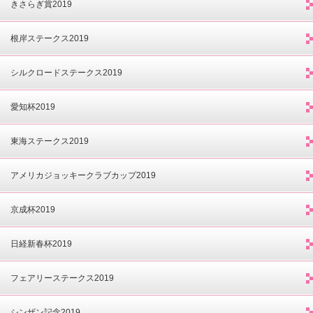
きさらぎ賞2019
根岸ステークス2019
シルクロードステークス2019
愛知杯2019
東海ステークス2019
アメリカジョッキークラブカップ2019
京成杯2019
日経新春杯2019
フェアリーステークス2019
シンザン記念2019